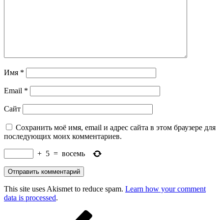
Имя
*
Email
*
Сайт
Сохранить моё имя, email и адрес сайта в этом браузере для
последующих моих комментариев.
+
5
=
восемь
This site uses Akismet to reduce spam.
Learn how your comment
data is processed
.
Навигация
Предыдущая