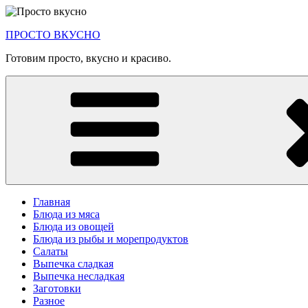
Перейти
к
ПРОСТО ВКУСНО
содержимому
Готовим просто, вкусно и красиво.
Главная
Блюда из мяса
Блюда из овощей
Блюда из рыбы и морепродуктов
Салаты
Выпечка сладкая
Выпечка несладкая
Заготовки
Разное