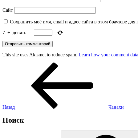
Сайт
Сохранить моё имя, email и адрес сайта в этом браузере д
7
+
девять
=
This site uses Akismet to reduce spam.
Learn how your comment data 
Навигация
Предыдущая
запись:
по
записям
Назад
Чанахи
Поиск
Искать: