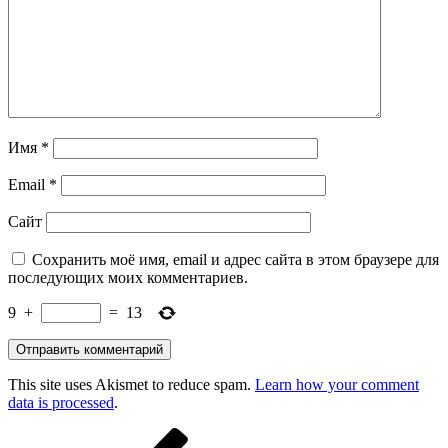
Имя
*
Email
*
Сайт
Сохранить моё имя, email и адрес сайта в этом браузере для
последующих моих комментариев.
9
+
=
13
This site uses Akismet to reduce spam.
Learn how your comment
data is processed
.
Навигация
Предыдущая