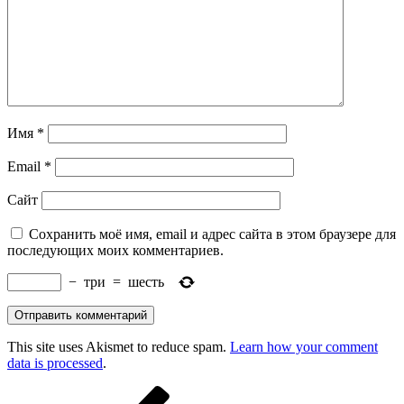
Имя
*
Email
*
Сайт
Сохранить моё имя, email и адрес сайта в этом браузере для
последующих моих комментариев.
−
три
=
шесть
This site uses Akismet to reduce spam.
Learn how your comment
data is processed
.
Навигация
Предыдущая