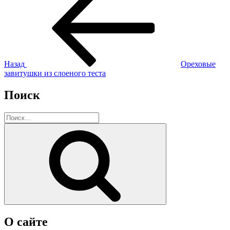
запись:
по
записям
Назад
Ореховые
завитушки из слоеного теста
Поиск
Искать:
Поиск
О сайте