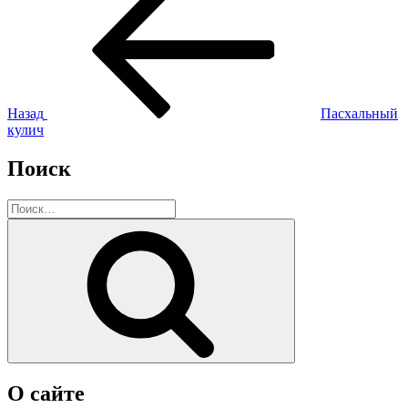
запись:
по
записям
Назад
Пасхальный
кулич
Поиск
Искать:
Поиск
О сайте