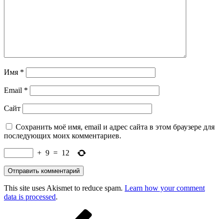
Имя
*
Email
*
Сайт
Сохранить моё имя, email и адрес сайта в этом браузере для
последующих моих комментариев.
+
9
=
12
This site uses Akismet to reduce spam.
Learn how your comment
data is processed
.
Навигация
Предыдущая