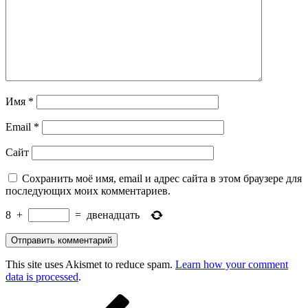
Имя
*
Email
*
Сайт
Сохранить моё имя, email и адрес сайта в этом браузере для
последующих моих комментариев.
8
+
=
двенадцать
This site uses Akismet to reduce spam.
Learn how your comment
data is processed
.
Навигация
Предыдущая