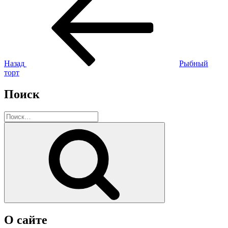
запись:
по
записям
Назад
Рыбный
торт
Поиск
Искать:
Поиск
О сайте