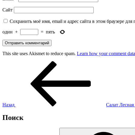
Сайт
Сохранить моё имя, email и адрес сайта в этом браузере д
один
+
=
пять
This site uses Akismet to reduce spam.
Learn how your comment data 
Навигация
Предыдущая
запись:
по
записям
Назад
Салат Лесная
Поиск
Искать: