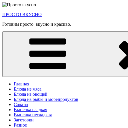
Перейти
к
ПРОСТО ВКУСНО
содержимому
Готовим просто, вкусно и красиво.
Главная
Блюда из мяса
Блюда из овощей
Блюда из рыбы и морепродуктов
Салаты
Выпечка сладкая
Выпечка несладкая
Заготовки
Разное