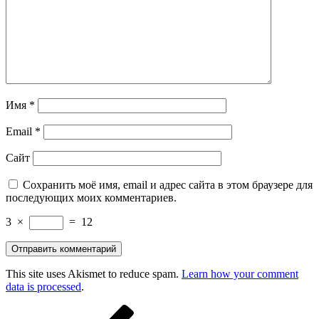
Имя
*
Email
*
Сайт
Сохранить моё имя, email и адрес сайта в этом браузере для
последующих моих комментариев.
3
×
=
12
This site uses Akismet to reduce spam.
Learn how your comment
data is processed
.
Навигация
Предыдущая