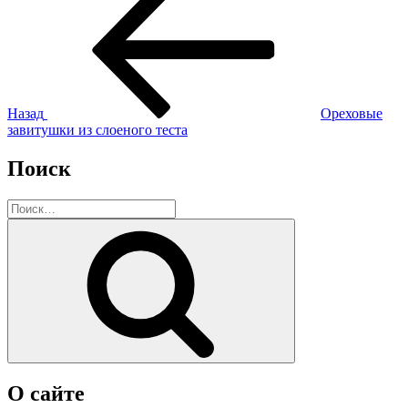
запись:
по
записям
Назад
Ореховые
завитушки из слоеного теста
Поиск
Искать:
Поиск
О сайте