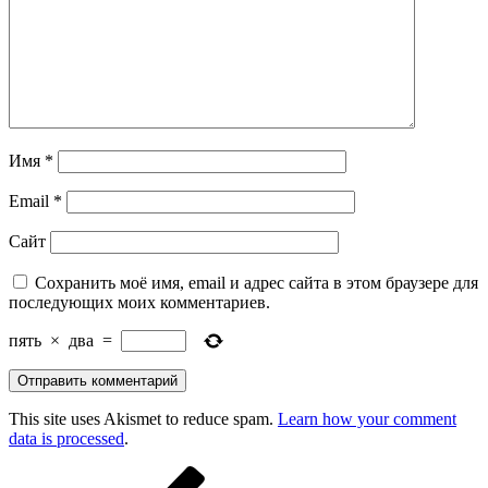
Имя
*
Email
*
Сайт
Сохранить моё имя, email и адрес сайта в этом браузере для
последующих моих комментариев.
пять
×
два
=
This site uses Akismet to reduce spam.
Learn how your comment
data is processed
.
Навигация
Предыдущая