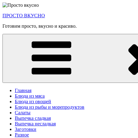
Перейти
к
ПРОСТО ВКУСНО
содержимому
Готовим просто, вкусно и красиво.
Главная
Блюда из мяса
Блюда из овощей
Блюда из рыбы и морепродуктов
Салаты
Выпечка сладкая
Выпечка несладкая
Заготовки
Разное