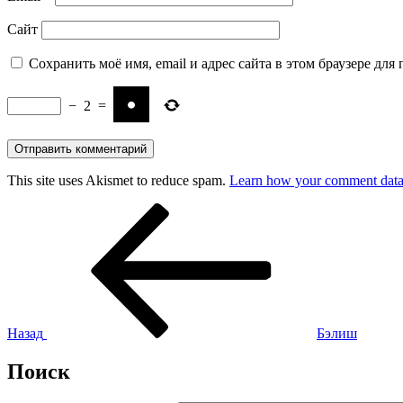
Сайт
Сохранить моё имя, email и адрес сайта в этом браузере д
−
2
=
This site uses Akismet to reduce spam.
Learn how your comment data 
Навигация
Предыдущая
запись:
по
записям
Назад
Бэлиш
Поиск