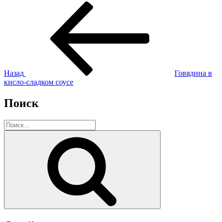
Навигация
Предыдущая
запись:
по
записям
Назад
Говядина в
кисло-сладком соусе
Поиск
Искать:
Поиск