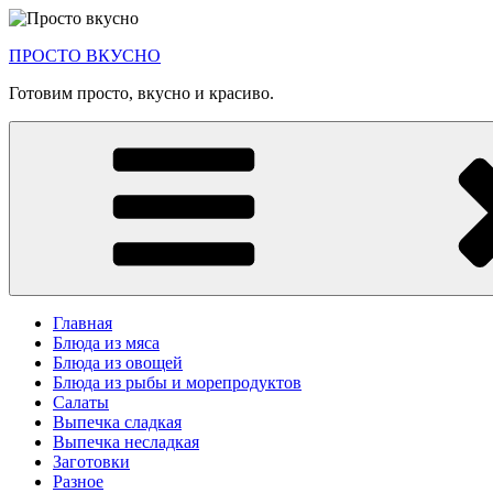
Перейти
к
ПРОСТО ВКУСНО
содержимому
Готовим просто, вкусно и красиво.
Главная
Блюда из мяса
Блюда из овощей
Блюда из рыбы и морепродуктов
Салаты
Выпечка сладкая
Выпечка несладкая
Заготовки
Разное