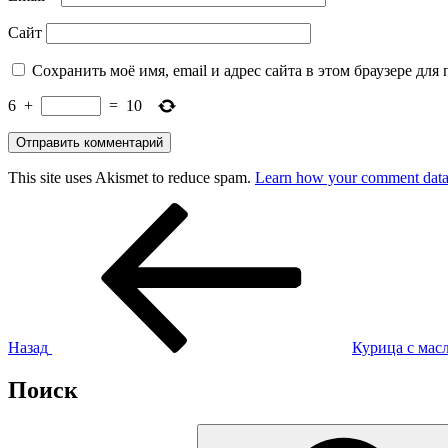
Сайт
Сохранить моё имя, email и адрес сайта в этом браузере д
6
+
=
10
This site uses Akismet to reduce spam.
Learn how your comment data 
Навигация
Предыдущая
запись:
по
записям
Назад
Курица с мас
Поиск
Искать: