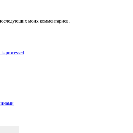
ля последующих моих комментариев.
is processed
.
линами
Поиск