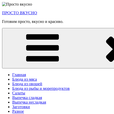
Перейти
к
ПРОСТО ВКУСНО
содержимому
Готовим просто, вкусно и красиво.
Главная
Блюда из мяса
Блюда из овощей
Блюда из рыбы и морепродуктов
Салаты
Выпечка сладкая
Выпечка несладкая
Заготовки
Разное