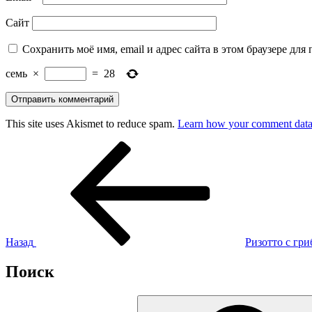
Сайт
Сохранить моё имя, email и адрес сайта в этом браузере д
семь
×
=
28
This site uses Akismet to reduce spam.
Learn how your comment data 
Навигация
Предыдущая
запись:
по
записям
Назад
Ризотто с гр
Поиск
Искать: