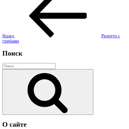
запись:
по
записям
Назад
Ризотто с
грибами
Поиск
Искать:
Поиск
О сайте