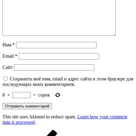
Имя
*
Email
*
Сайт
Сохранить моё имя, email и адрес сайта в этом браузере для
последующих моих комментариев.
8
×
=
сорок
This site uses Akismet to reduce spam.
Learn how your comment
data is processed
.
Навигация
Предыдущая