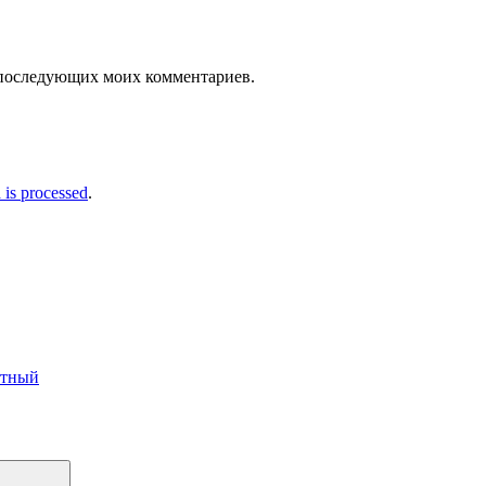
ля последующих моих комментариев.
is processed
.
етный
Поиск