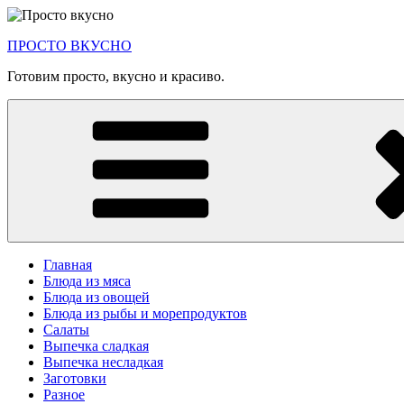
Перейти
к
ПРОСТО ВКУСНО
содержимому
Готовим просто, вкусно и красиво.
Главная
Блюда из мяса
Блюда из овощей
Блюда из рыбы и морепродуктов
Салаты
Выпечка сладкая
Выпечка несладкая
Заготовки
Разное