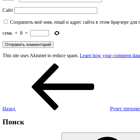
Сайт
Сохранить моё имя, email и адрес сайта в этом браузере д
семь
+
8
=
This site uses Akismet to reduce spam.
Learn how your comment data 
Навигация
Предыдущая
запись:
по
записям
Назад
Рулет трехцв
Поиск
Искать: