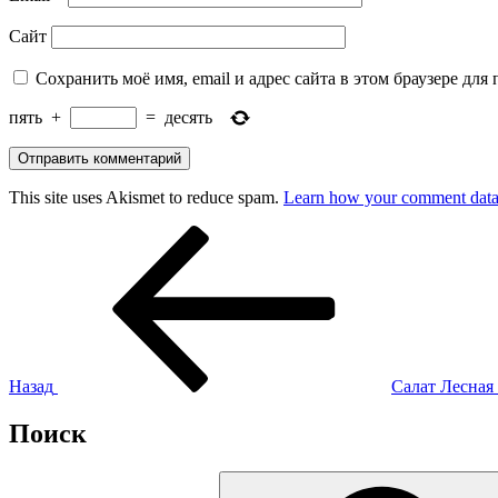
Сайт
Сохранить моё имя, email и адрес сайта в этом браузере д
пять
+
=
десять
This site uses Akismet to reduce spam.
Learn how your comment data 
Навигация
Предыдущая
запись:
по
записям
Назад
Салат Лесная
Поиск
Искать: