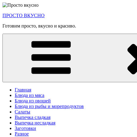
Перейти
к
ПРОСТО ВКУСНО
содержимому
Готовим просто, вкусно и красиво.
Главная
Блюда из мяса
Блюда из овощей
Блюда из рыбы и морепродуктов
Салаты
Выпечка сладкая
Выпечка несладкая
Заготовки
Разное