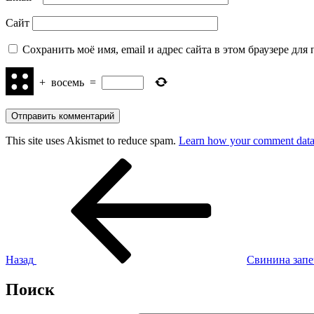
Сайт
Сохранить моё имя, email и адрес сайта в этом браузере д
+
восемь
=
This site uses Akismet to reduce spam.
Learn how your comment data 
Навигация
Предыдущая
запись:
по
записям
Назад
Свинина запе
Поиск