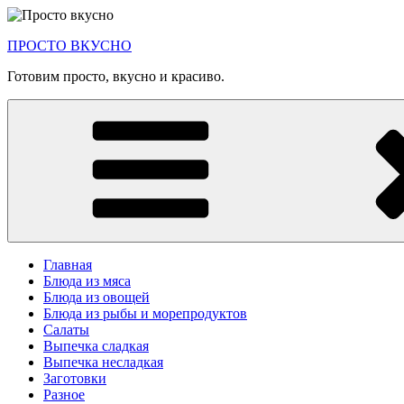
Перейти
к
ПРОСТО ВКУСНО
содержимому
Готовим просто, вкусно и красиво.
Главная
Блюда из мяса
Блюда из овощей
Блюда из рыбы и морепродуктов
Салаты
Выпечка сладкая
Выпечка несладкая
Заготовки
Разное