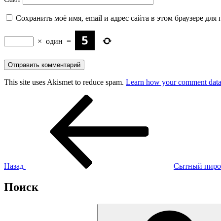
Сохранить моё имя, email и адрес сайта в этом браузере д
×
один
=
This site uses Akismet to reduce spam.
Learn how your comment data 
Навигация
Предыдущая
запись:
по
записям
Назад
Сытный пиро
Поиск
Искать: