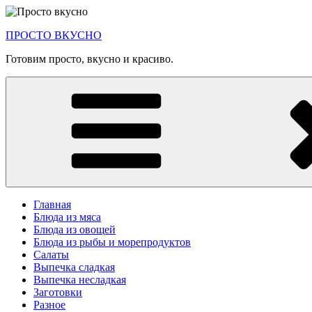
Перейти
к
ПРОСТО ВКУСНО
содержимому
Готовим просто, вкусно и красиво.
Главная
Блюда из мяса
Блюда из овощей
Блюда из рыбы и морепродуктов
Салаты
Выпечка сладкая
Выпечка несладкая
Заготовки
Разное