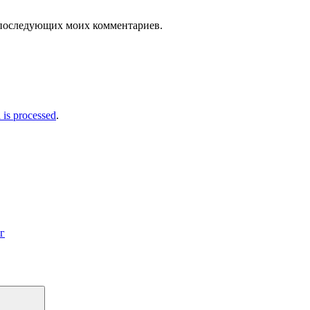
ля последующих моих комментариев.
is processed
.
г
Поиск