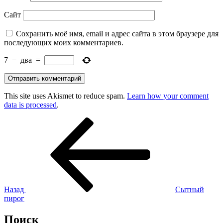
Сайт
Сохранить моё имя, email и адрес сайта в этом браузере для
последующих моих комментариев.
7
−
два
=
This site uses Akismet to reduce spam.
Learn how your comment
data is processed
.
Навигация
Предыдущая
запись:
по
записям
Назад
Сытный
пирог
Поиск