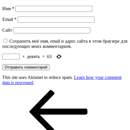
Имя
*
Email
*
Сайт
Сохранить моё имя, email и адрес сайта в этом браузере для
последующих моих комментариев.
×
девять
=
63
This site uses Akismet to reduce spam.
Learn how your comment
data is processed
.
Навигация
Предыдущая
запись:
по
записям