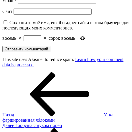
Email
*
Сайт
Сохранить моё имя, email и адрес сайта в этом браузере для
последующих моих комментариев.
восемь
×
=
сорок восемь
This site uses Akismet to reduce spam.
Learn how your comment
data is processed
.
Навигация
Предыдущая
запись:
по
записям
Назад
Утка
фаршированная яблоками
Следующая
Далее
Горбуша с луком порей
запись