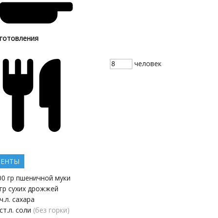
готовления
человек
ИЕНТЫ
00
гр
пшеничной муки
гр
сухих дрожжей
ч.л.
сахара
ст.л.
соли
(без горки)