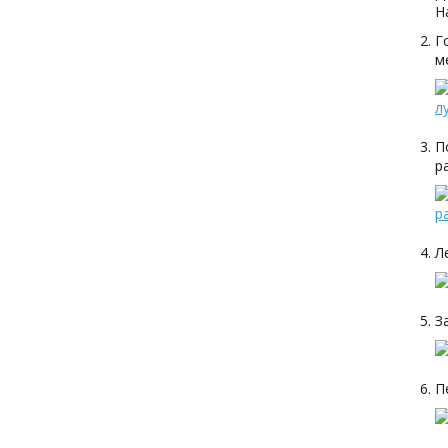
Н
Г
м
П
р
Л
З
П