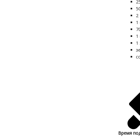
2
5
2
1
7
1
1
з
с
Время по