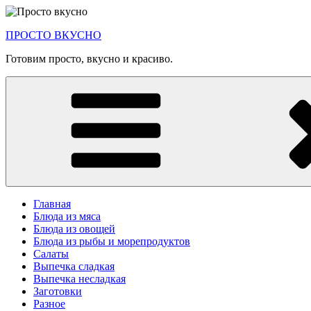
Перейти
к
ПРОСТО ВКУСНО
содержимому
Готовим просто, вкусно и красиво.
Главная
Блюда из мяса
Блюда из овощей
Блюда из рыбы и морепродуктов
Салаты
Выпечка сладкая
Выпечка несладкая
Заготовки
Разное