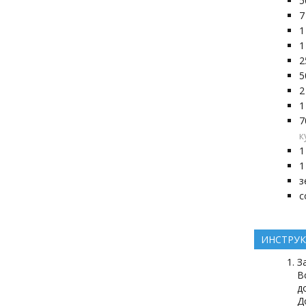
5
7
1
1
2
5
2
1
7
к
1
1
з
с
ИНСТРУ
З
В
д
Д