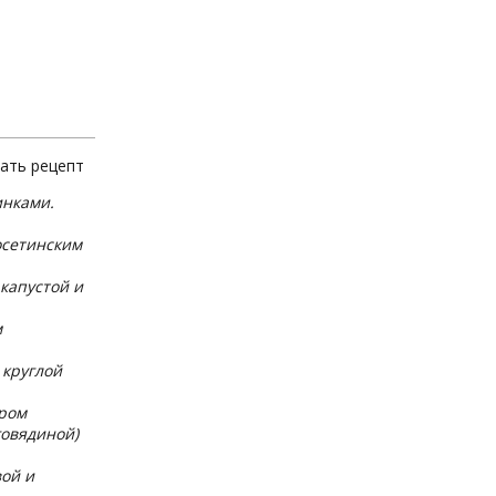
ать рецепт
инками.
осетинским
 капустой и
м
 круглой
ыром
говядиной)
вой и