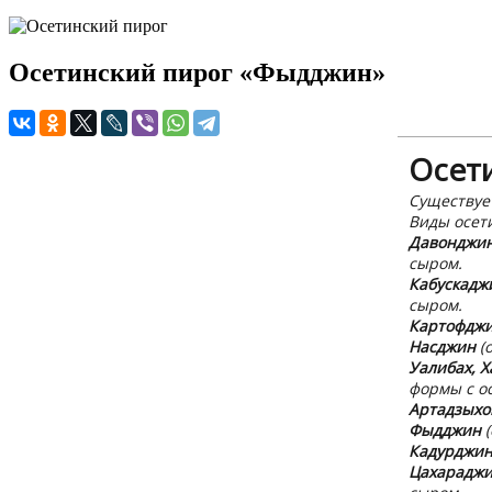
Осетинский пирог «Фыдджин»
Осет
Существуе
Виды осет
Давонджи
сыром.
Кабускадж
сыром.
Картофдж
Насджин
(
Уалибах, 
формы с о
Артадзыхо
Фыдджин
(
Кадурджи
Цахарадж