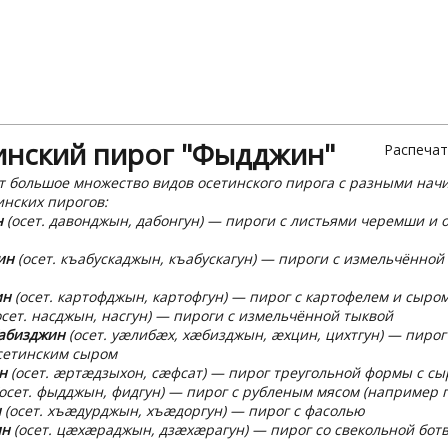
инский пирог "Фыдджин"
Распечат
т большое множество видов осетинского пирога с разными нач
инских пирогов:
н
(осет. давонджын, дабонгун) — пироги с листьями черемши и 
ин
(осет. къабускаджын, къабускагун) — пироги с измельчённой
ин
(осет. картофджын, картофгун) — пирог с картофелем и сыро
осет. насджын, насгун) — пироги с измельчённой тыквой
Хабизджин
(осет. уæлибæх, хæбизджын, æхцин, цихтгун) — пирог
сетинским сыром
н
(осет. æртæдзыхон, сæфсат) — пирог треугольной формы с с
осет. фыдджын, фидгун) — пирог с рубленым мясом (например 
н
(осет. хъæдурджын, хъæдоргун) — пирог с фасолью
ин
(осет. цæхæраджын, дзæхæрагун) — пирог со свекольной бот