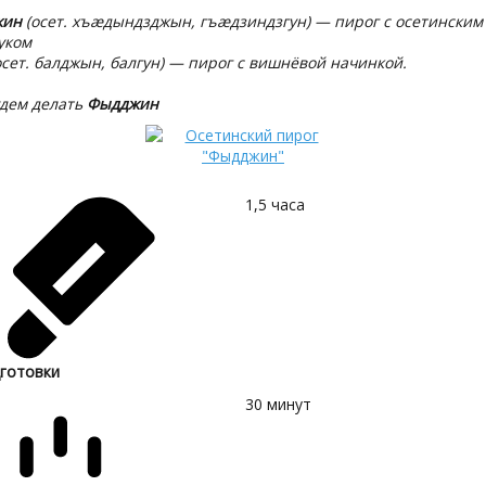
жин
(осет. хъæдындзджын, гъæдзиндзгун) — пирог с осетинским
уком
сет. балджын, балгун) — пирог с вишнёвой начинкой.
удем делать
Фыдджин
1,5
часа
готовки
30
минут