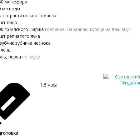
50
мл
кефира
0
мл
воды
ст.л.
растительного масла
шт
яйцо
00
гр
мясного фарша
говядина, баранина, курица на ваш вкус
шт
репчатого лука
зубчик
зубчика чеснока
елень
оль, перец
по вкусу
1,5
часа
дготовки