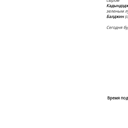
сыром
Кадындзд
зеленым л
Балджин
(о
Сегодня б
Время под