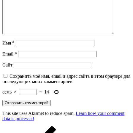
Имя
*
Email
*
Сайт
Сохранить моё имя, email и адрес сайта в этом браузере для
последующих моих комментариев.
семь
×
=
14
This site uses Akismet to reduce spam.
Learn how your comment
data is processed
.
Навигация
Предыдущая