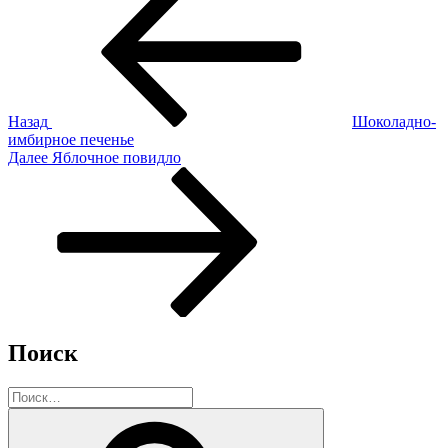
запись:
по
записям
Назад
Шоколадно-
имбирное печенье
Следующая
Далее
Яблочное повидло
запись
Поиск
Искать:
Поиск