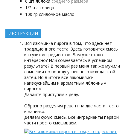
6
шт
яблоки
среднего размера
1/2
ч л
корица
100
гр
сливочное масло
ИНСТРУКЦИИ
Вся изюминка пирога в том, что здесь нет
традиционного теста. Здесь готовится смесь
из сухих ингредиентов. Вам уже стало
интересно? Или сомневаетесь в успешном
результате? В первый раз меня так же мучили
сомнения по поводу успешного исхода этой
затеи. Но в итоге все лакомились
наивкуснейшим и ароматным яблочным
пирогом!
Давайте приступим к делу.
Образно разделим рецепт на две части тесто
и начинка.
Делаем сухую смесь. Все ингредиенты первой
части просто смешиваем.