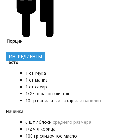
Порции
ИНГРЕДИЕНТЫ
Тесто
1
ст
Мука
1
ст
манка
1
ст
сахар
1/2
ч л
разрыхлитель
10
гр
ванильный сахар
или ванилин
Начинка
6
шт
яблоки
среднего размера
1/2
ч л
корица
100
гр
сливочное масло