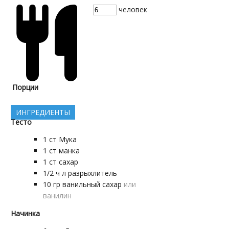
человек
Порции
ИНГРЕДИЕНТЫ
Тесто
1
ст
Мука
1
ст
манка
1
ст
сахар
1/2
ч л
разрыхлитель
10
гр
ванильный сахар
или
ванилин
Начинка