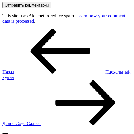
This site uses Akismet to reduce spam.
Learn how your comment
data is processed
.
Навигация
Предыдущая
запись:
по
записям
Назад
Пасхальный
кулич
Следующая
запись
Далее
Соус Сальса